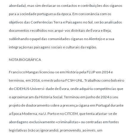
abordada), mas sim destacar os contactos e contribuições dos ciganos
para a sociedade portuguesa da época. Em consonância com os
objetivos das Conferências Terra e Paisagens no Sul, serão analisados
documentos recolhidos nos arqui- vos distritais de Évora e Beja,
sublinhando o papel das comunidades ciganas no Alentejo e a sua
integração nas paisagens sociais e culturais da região.
NOTA BIOGRÁFICA
Francisco Mangas licenciou-se em História pela FLUP em 2014 e
terminou, em 2016, o mestrado na FCSH-UNL. Trabalhou como bolseiro
do CIDEHUS-Universi- dade de Évora, onde adquiriu competências que
o aproximaram da História Social. Terminou em junho de 2024 o seu
projeto de doutoramento sobre a presença cigana em Portugal durante
a Época Moderna, na U. Porto e no CITCEM, que tenta afastar-se de
abordagens exclusivamente «criminalistas» ou centradas em fontes
legislativas (não as ignorando), promovendo, ao invés, um