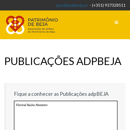
geral@adpbeja.pt
- (+351) 937328511
PUBLICAÇÕES ADPBEJA
Fique a conhecer as Publicações adpBEJA